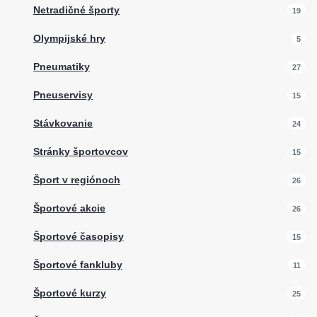
Netradičné športy
19
Olympijské hry
5
Pneumatiky
27
Pneuservisy
15
Stávkovanie
24
Stránky športovcov
15
Šport v regiónoch
26
Športové akcie
26
Športové časopisy
15
Športové fankluby
11
Športové kurzy
25