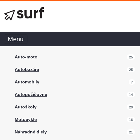
Menu
Auto-moto
25
Autobazáre
25
Automobily
7
Autopožičovne
14
Autoškoly
29
Motocykle
16
Náhradné diely
21