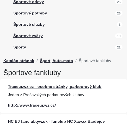
Športové odevy
25
Športové potreby
26
Športové služby
6
Športové zväzy
19
Športy
21
Katalóg stránok
Šport, Auto-moto
Športové fankluby
Športové fankluby
Traceur.wz.cz - osobné stránky, parkourový klub
Jeden z Prešovských parkourových klubov.
http://www.traceur.wz.cz/
HC BJ fanclub.yw.sk - fanclub HC Xawax Bardejov