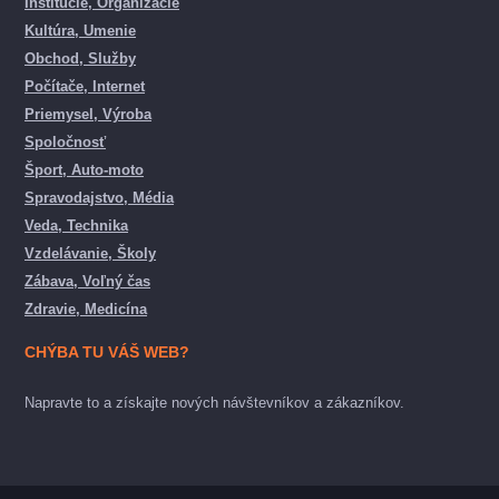
Inštitúcie, Organizácie
Kultúra, Umenie
Obchod, Služby
Počítače, Internet
Priemysel, Výroba
Spoločnosť
Šport, Auto-moto
Spravodajstvo, Média
Veda, Technika
Vzdelávanie, Školy
Zábava, Voľný čas
Zdravie, Medicína
CHÝBA TU VÁŠ WEB?
Napravte to a získajte nových návštevníkov a zákazníkov.