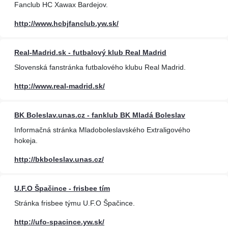
Fanclub HC Xawax Bardejov.
http://www.hcbjfanclub.yw.sk/
Real-Madrid.sk - futbalový klub Real Madrid
Slovenská fanstránka futbalového klubu Real Madrid.
http://www.real-madrid.sk/
BK Boleslav.unas.cz - fanklub BK Mladá Boleslav
Informačná stránka Mladoboleslavského Extraligového
hokeja.
http://bkboleslav.unas.cz/
U.F.O Špačince - frisbee tím
Stránka frisbee týmu U.F.O Špačince.
http://ufo-spacince.yw.sk/