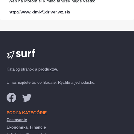
Web na ktorom si Kimiho fanúšik nájde všetko.
http://www.kimi-f1driver.wz.sk/
Katalóg stránok a
produktov
.
U nás nájdete to, čo hľadáte. Rýchlo a jednoducho.
PODĽA KATEGÓRIE
Cestovanie
Ekonomika, Financie