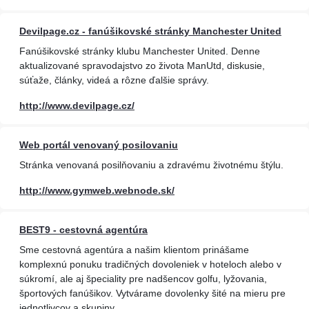
Devilpage.cz - fanúšikovské stránky Manchester United
Fanúšikovské stránky klubu Manchester United. Denne
aktualizované spravodajstvo zo života ManUtd, diskusie,
súťaže, články, videá a rôzne ďalšie správy.
http://www.devilpage.cz/
Web portál venovaný posilovaniu
Stránka venovaná posilňovaniu a zdravému životnému štýlu.
http://www.gymweb.webnode.sk/
BEST9 - cestovná agentúra
Sme cestovná agentúra a našim klientom prinášame
komplexnú ponuku tradičných dovoleniek v hoteloch alebo v
súkromí, ale aj špeciality pre nadšencov golfu, lyžovania,
športových fanúšikov. Vytvárame dovolenky šité na mieru pre
jednotlivcov a skupiny