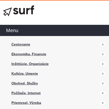
Menu
Cestovanie
0
Ekonomika, Financie
0
Inštitúcie, Organizácie
0
Kultúra, Umenie
0
Obchod, Služby
0
Počítače, Internet
0
Priemysel, Výroba
0