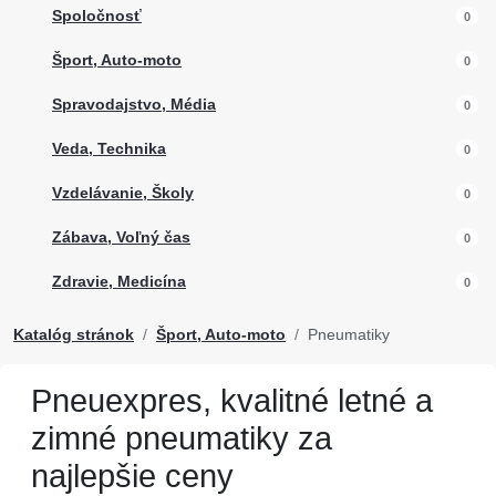
Spoločnosť
0
Šport, Auto-moto
0
Spravodajstvo, Média
0
Veda, Technika
0
Vzdelávanie, Školy
0
Zábava, Voľný čas
0
Zdravie, Medicína
0
Katalóg stránok
Šport, Auto-moto
Pneumatiky
Pneuexpres, kvalitné letné a
zimné pneumatiky za
najlepšie ceny