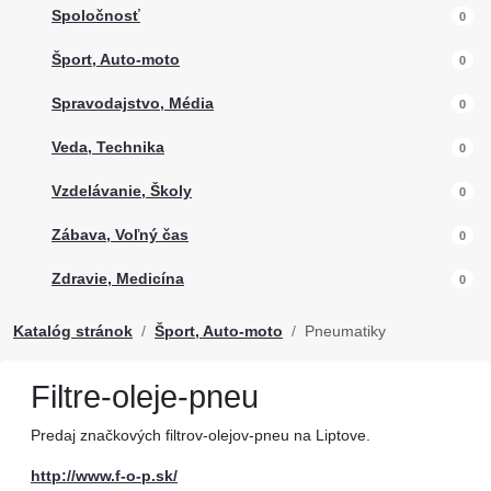
Spoločnosť
0
Šport, Auto-moto
0
Spravodajstvo, Média
0
Veda, Technika
0
Vzdelávanie, Školy
0
Zábava, Voľný čas
0
Zdravie, Medicína
0
Katalóg stránok
Šport, Auto-moto
Pneumatiky
Filtre-oleje-pneu
Predaj značkových filtrov-olejov-pneu na Liptove.
http://www.f-o-p.sk/