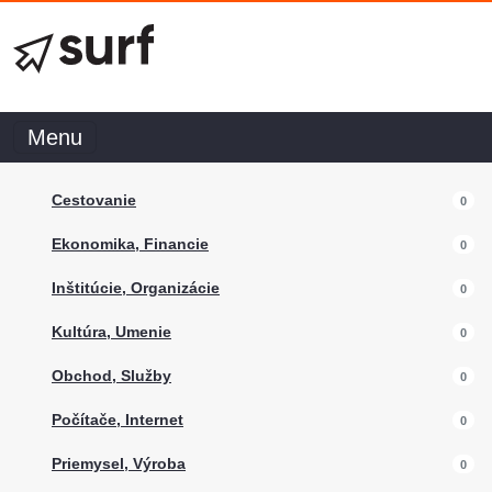
Menu
Cestovanie
0
Ekonomika, Financie
0
Inštitúcie, Organizácie
0
Kultúra, Umenie
0
Obchod, Služby
0
Počítače, Internet
0
Priemysel, Výroba
0