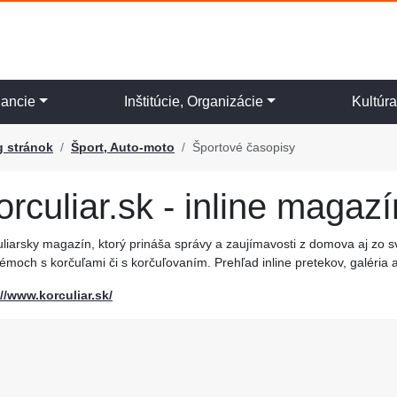
nancie
Inštitúcie, Organizácie
Kultúr
g stránok
Šport, Auto-moto
Športové časopisy
orculiar.sk - inline magazí
liarsky magazín, ktorý prináša správy a zaujímavosti z domova aj zo s
émoch s korčuľami či s korčuľovaním. Prehľad inline pretekov, galéria 
://www.korculiar.sk/