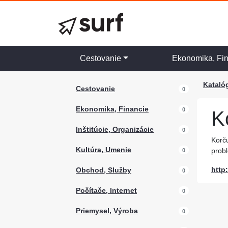
Cestovanie
Ekonomika, Fi
Kataló
Cestovanie
0
Ekonomika, Financie
0
K
Inštitúcie, Organizácie
0
Korču
Kultúra, Umenie
probl
0
http
Obchod, Služby
0
Počítače, Internet
0
Priemysel, Výroba
0