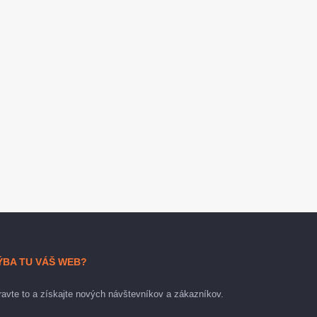
ÝBA TU VÁŠ WEB?
avte to a získajte nových návštevníkov a zákazníkov.