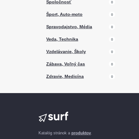
Spoločnosť
0
Šport, Auto-moto
0
Spravodajstvo, Média
0
Veda, Technika
0
Vzdelávanie, Školy
0
Zábava, Voľný čas
0
Zdravie, Medicína
0
Katalóg stránok a
produktov
.