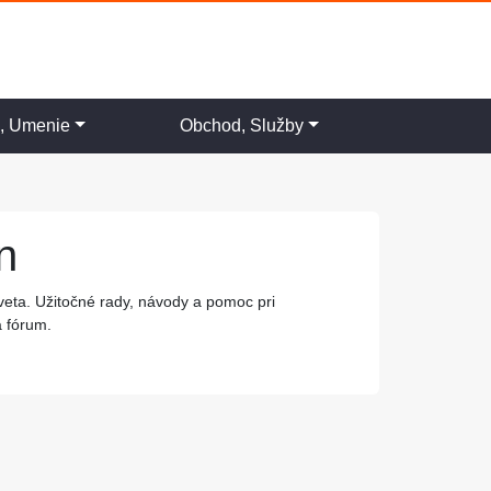
a, Umenie
Obchod, Služby
n
veta. Užitočné rady, návody a pomoc pri
a fórum.