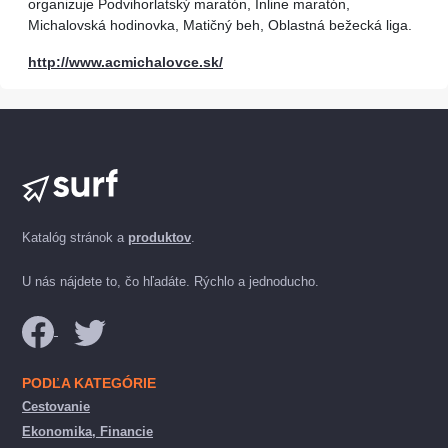
organizuje Podvihorlatský maratón, Inline maratón,
Michalovská hodinovka, Matičný beh, Oblastná bežecká liga.
http://www.acmichalovce.sk/
Katalóg stránok a
produktov
.
U nás nájdete to, čo hľadáte. Rýchlo a jednoducho.
PODĽA KATEGÓRIE
Cestovanie
Ekonomika, Financie