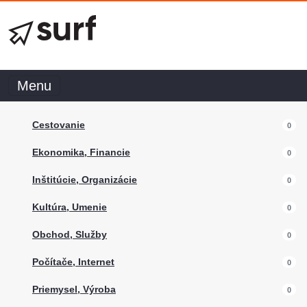
Menu
Cestovanie
0
Ekonomika, Financie
0
Inštitúcie, Organizácie
0
Kultúra, Umenie
0
Obchod, Služby
0
Počítače, Internet
0
Priemysel, Výroba
0