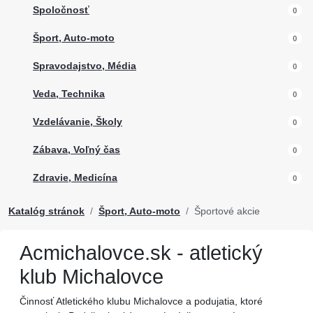
Spoločnosť
0
Šport, Auto-moto
0
Spravodajstvo, Média
0
Veda, Technika
0
Vzdelávanie, Školy
0
Zábava, Voľný čas
0
Zdravie, Medicína
0
Katalóg stránok
Šport, Auto-moto
Športové akcie
Acmichalovce.sk - atletický
klub Michalovce
Činnosť Atletického klubu Michalovce a podujatia, ktoré